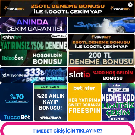
×
TIMEBET GİRİŞ İÇİN TIKLAYINIZ!