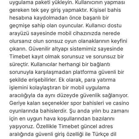
uygulama paketi yükleyin. Kullanıcının yapması
gereken tek şey giriş yapmaktır. Kişisel bahis
hesabına kaydolmadan önce başarılı bir
geçmişe sahip olan oyuncular. Kullanıcı dostu
arayüzü sayesinde mobil cihazınızda nerede
olursanız olun sonsuz oyun olanaklarının keyfini
çıkarın. Güvenilir altyapı sistemimiz sayesinde
Timebet kayıt olmak sorunsuz ve sorunsuz bir
süreçtir. Kullanıcılar herhangi bir bağlantı
sorunuyla karşılaşmadan platforma güvenli bir
şekilde erişebilirler. Ek olarak, para yatırma
işlemini kolaylaştıran bir mobil uygulama
aracılığıyla da aynı düzeyde güvenlik sağlanıyor.
Geriye kalan seçenekler spor bahisleri ve casino
oyunlarında bahislerdir. Şu anda yılın bu zamanı
için en uygun hava koşullarından bazılarını
yaşıyoruz. Özellikle Timebet güncel adres
aralığında güvenli giriş özelliği ile Türkçe dil