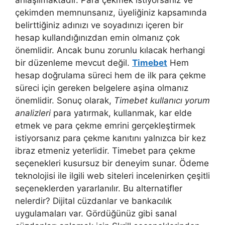
çekimden memnunsanız, üyeliğiniz kapsamında
belirttiğiniz adınızı ve soyadınızı içeren bir
hesap kullandığınızdan emin olmanız çok
önemlidir. Ancak bunu zorunlu kılacak herhangi
bir düzenleme mevcut değil.
Timebet
Hem
hesap doğrulama süreci hem de ilk para çekme
süreci için gereken belgelere aşina olmanız
önemlidir. Sonuç olarak,
Timebet kullanıcı yorum
analizleri
para yatırmak, kullanmak, kar elde
etmek ve para çekme emrini gerçekleştirmek
istiyorsanız para çekme kanıtını yalnızca bir kez
ibraz etmeniz yeterlidir. Timebet para çekme
seçenekleri kusursuz bir deneyim sunar. Ödeme
teknolojisi ile ilgili web siteleri incelenirken çeşitli
seçeneklerden yararlanılır. Bu alternatifler
nelerdir? Dijital cüzdanlar ve bankacılık
uygulamaları var. Gördüğünüz gibi sanal