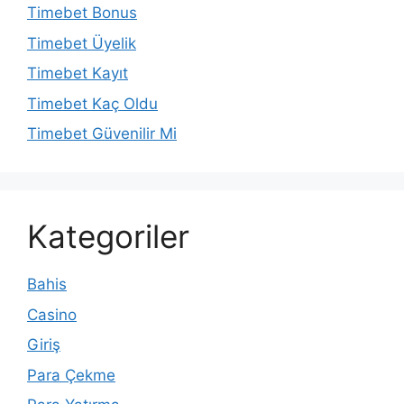
Timebet Bonus
Timebet Üyelik
Timebet Kayıt
Timebet Kaç Oldu
Timebet Güvenilir Mi
Kategoriler
Bahis
Casino
Giriş
Para Çekme