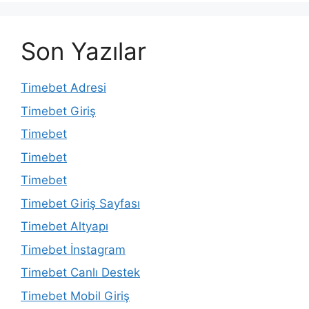
Son Yazılar
Timebet Adresi
Timebet Giriş
Timebet
Timebet
Timebet
Timebet Giriş Sayfası
Timebet Altyapı
Timebet İnstagram
Timebet Canlı Destek
Timebet Mobil Giriş