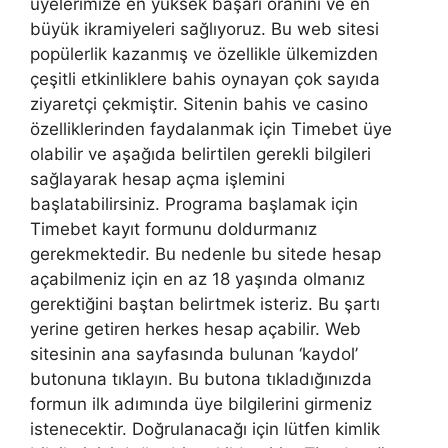
üyelerimize en yüksek başarı oranını ve en
büyük ikramiyeleri sağlıyoruz. Bu web sitesi
popülerlik kazanmış ve özellikle ülkemizden
çeşitli etkinliklere bahis oynayan çok sayıda
ziyaretçi çekmiştir. Sitenin bahis ve casino
özelliklerinden faydalanmak için Timebet üye
olabilir ve aşağıda belirtilen gerekli bilgileri
sağlayarak hesap açma işlemini
başlatabilirsiniz. Programa başlamak için
Timebet kayıt formunu doldurmanız
gerekmektedir. Bu nedenle bu sitede hesap
açabilmeniz için en az 18 yaşında olmanız
gerektiğini baştan belirtmek isteriz. Bu şartı
yerine getiren herkes hesap açabilir. Web
sitesinin ana sayfasında bulunan ‘kaydol’
butonuna tıklayın. Bu butona tıkladığınızda
formun ilk adımında üye bilgilerini girmeniz
istenecektir. Doğrulanacağı için lütfen kimlik