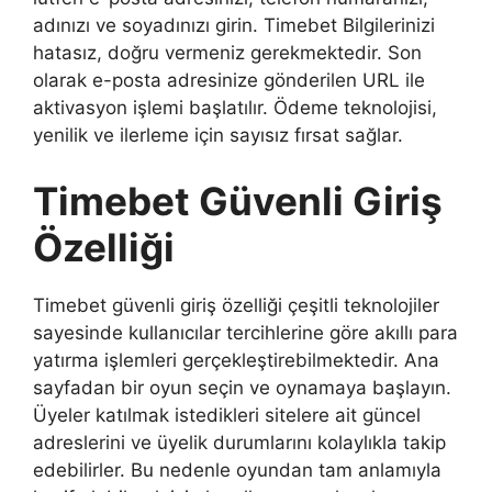
adınızı ve soyadınızı girin. Timebet Bilgilerinizi
hatasız, doğru vermeniz gerekmektedir. Son
olarak e-posta adresinize gönderilen URL ile
aktivasyon işlemi başlatılır. Ödeme teknolojisi,
yenilik ve ilerleme için sayısız fırsat sağlar.
Timebet Güvenli Giriş
Özelliği
Timebet güvenli giriş özelliği çeşitli teknolojiler
sayesinde kullanıcılar tercihlerine göre akıllı para
yatırma işlemleri gerçekleştirebilmektedir. Ana
sayfadan bir oyun seçin ve oynamaya başlayın.
Üyeler katılmak istedikleri sitelere ait güncel
adreslerini ve üyelik durumlarını kolaylıkla takip
edebilirler. Bu nedenle oyundan tam anlamıyla