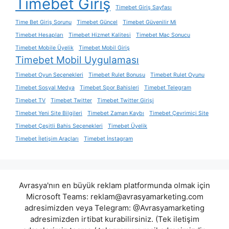
Timebet Giriş
Timebet Giriş Sayfası
Time Bet Giriş Sorunu
Timebet Güncel
Timebet Güvenilir Mi
Timebet Hesapları
Timebet Hizmet Kalitesi
Timebet Maç Sonucu
Timebet Mobile Üyelik
Timebet Mobil Giriş
Timebet Mobil Uygulaması
Timebet Oyun Seçenekleri
Timebet Rulet Bonusu
Timebet Rulet Oyunu
Timebet Sosyal Medya
Timebet Spor Bahisleri
Timebet Telegram
Timebet TV
Timebet Twitter
Timebet Twitter Girişi
Timebet Yeni Site Bilgileri
Timebet Zaman Kaybı
Timebet Çevrimiçi Site
Timebet Çeşitli Bahis Seçenekleri
Timebet Üyelik
Timebet İletişim Araçları
Timebet İnstagram
Avrasya'nın en büyük reklam platformunda olmak için
Microsoft Teams:
reklam@avrasyamarketing.com
adresimizden veya Telegram: @Avrasyamarketing
adresimizden irtibat kurabilirsiniz. (Tek iletişim