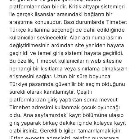
platformlarından biridir. Kritik altyapı sistemleri
ile gerçek lisanslar arasındaki bağlantı bir
araştırma konusudur. Bazı durumlarda Timebet
Türkçe kullanma seçeneği de dahil edildiğinde
kullanıcılar sevinecektir. Alan adı numarasının
değiştirilmesinin ardından site yeniden hayata
geçirildi ve temel giriş sistemi hayata geçirildi.
Bu özellik, Timebet kullanıcıların web sitesine
herhangi bir kısıtlama veya sınırlama olmaksızın
erişmesini sağlar. Uzun bir süre boyunca
Türkiye pazarında güvenilir bir seçim olduğunu
sürekli olarak kanıtlamıştır. Çeşitli
platformlardan giriş yaptıktan sonra mevcut
Timebet adresimi kullanmak çocuk oyuncağı
oldu. Ana sayfamızdaki kayıt bölümüne ulaşıp
giriş yaparak birkaç dakika içinde kolayca kayıt
olabilirsiniz. Gerekli bilgileri tamamlamak için
lütfen e-posta adresinizi, telefon numaranızı,