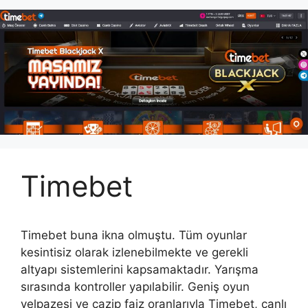
Timebet
Timebet buna ikna olmuştu. Tüm oyunlar
kesintisiz olarak izlenebilmekte ve gerekli
altyapı sistemlerini kapsamaktadır. Yarışma
sırasında kontroller yapılabilir. Geniş oyun
yelpazesi ve cazip faiz oranlarıyla Timebet, canlı