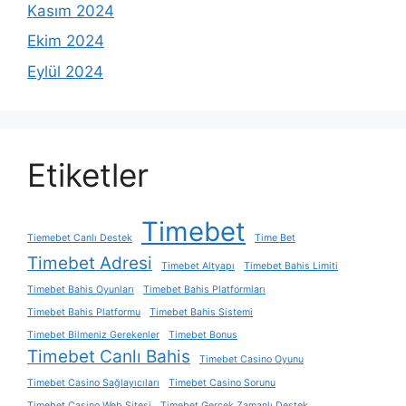
Kasım 2024
Ekim 2024
Eylül 2024
Etiketler
Timebet
Tiemebet Canlı Destek
Time Bet
Timebet Adresi
Timebet Altyapı
Timebet Bahis Limiti
Timebet Bahis Oyunları
Timebet Bahis Platformları
Timebet Bahis Platformu
Timebet Bahis Sistemi
Timebet Bilmeniz Gerekenler
Timebet Bonus
Timebet Canlı Bahis
Timebet Casino Oyunu
Timebet Casino Sağlayıcıları
Timebet Casino Sorunu
Timebet Casino Web Sitesi
Timebet Gerçek Zamanlı Destek