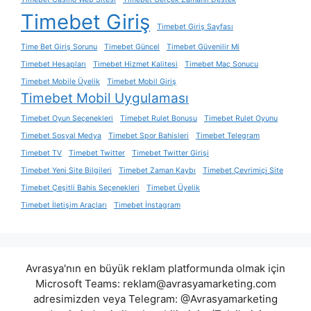
Timebet Giriş
Timebet Giriş Sayfası
Time Bet Giriş Sorunu
Timebet Güncel
Timebet Güvenilir Mi
Timebet Hesapları
Timebet Hizmet Kalitesi
Timebet Maç Sonucu
Timebet Mobile Üyelik
Timebet Mobil Giriş
Timebet Mobil Uygulaması
Timebet Oyun Seçenekleri
Timebet Rulet Bonusu
Timebet Rulet Oyunu
Timebet Sosyal Medya
Timebet Spor Bahisleri
Timebet Telegram
Timebet TV
Timebet Twitter
Timebet Twitter Girişi
Timebet Yeni Site Bilgileri
Timebet Zaman Kaybı
Timebet Çevrimiçi Site
Timebet Çeşitli Bahis Seçenekleri
Timebet Üyelik
Timebet İletişim Araçları
Timebet İnstagram
Avrasya'nın en büyük reklam platformunda olmak için
Microsoft Teams:
reklam@avrasyamarketing.com
adresimizden veya Telegram: @Avrasyamarketing