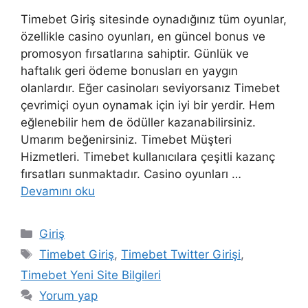
Timebet Giriş sitesinde oynadığınız tüm oyunlar,
özellikle casino oyunları, en güncel bonus ve
promosyon fırsatlarına sahiptir. Günlük ve
haftalık geri ödeme bonusları en yaygın
olanlardır. Eğer casinoları seviyorsanız Timebet
çevrimiçi oyun oynamak için iyi bir yerdir. Hem
eğlenebilir hem de ödüller kazanabilirsiniz.
Umarım beğenirsiniz. Timebet Müşteri
Hizmetleri. Timebet kullanıcılara çeşitli kazanç
fırsatları sunmaktadır. Casino oyunları …
Devamını oku
Kategoriler
Giriş
Etiketler
Timebet Giriş
,
Timebet Twitter Girişi
,
Timebet Yeni Site Bilgileri
Yorum yap