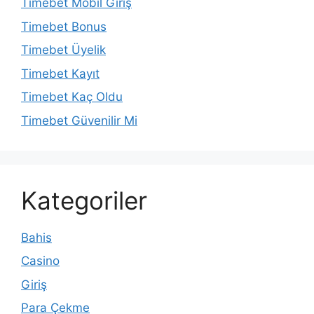
Timebet Mobil Giriş
Timebet Bonus
Timebet Üyelik
Timebet Kayıt
Timebet Kaç Oldu
Timebet Güvenilir Mi
Kategoriler
Bahis
Casino
Giriş
Para Çekme