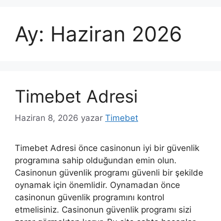
Ay:
Haziran 2026
Timebet Adresi
Haziran 8, 2026
yazar
Timebet
Timebet Adresi önce casinonun iyi bir güvenlik
programına sahip olduğundan emin olun.
Casinonun güvenlik programı güvenli bir şekilde
oynamak için önemlidir. Oynamadan önce
casinonun güvenlik programını kontrol
etmelisiniz. Casinonun güvenlik programı sizi