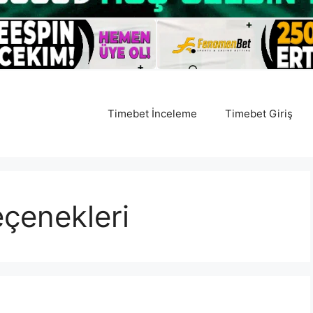
Timebet İnceleme
Timebet Giriş
çenekleri