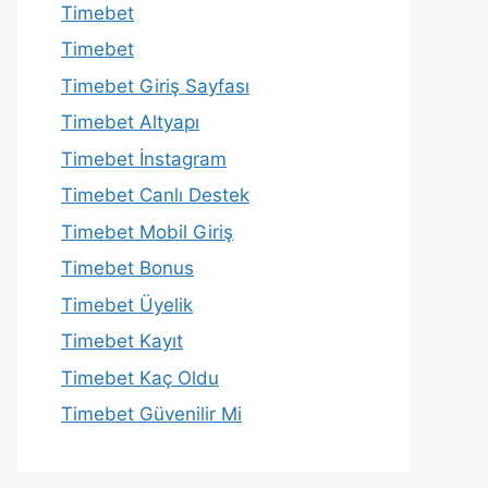
Timebet
Timebet
Timebet Giriş Sayfası
Timebet Altyapı
Timebet İnstagram
Timebet Canlı Destek
Timebet Mobil Giriş
Timebet Bonus
Timebet Üyelik
Timebet Kayıt
Timebet Kaç Oldu
Timebet Güvenilir Mi