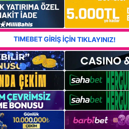
TIMEBET GİRİŞ İÇİN TIKLAYINIZ!