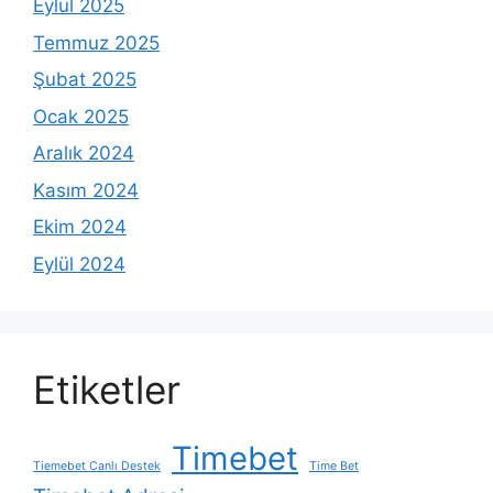
Eylül 2025
Temmuz 2025
Şubat 2025
Ocak 2025
Aralık 2024
Kasım 2024
Ekim 2024
Eylül 2024
Etiketler
Timebet
Tiemebet Canlı Destek
Time Bet