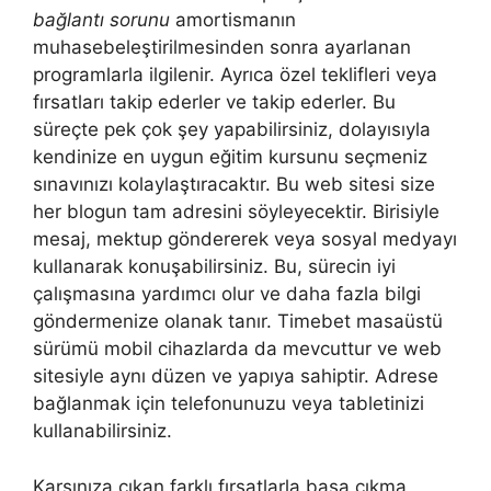
bağlantı sorunu
amortismanın
muhasebeleştirilmesinden sonra ayarlanan
programlarla ilgilenir. Ayrıca özel teklifleri veya
fırsatları takip ederler ve takip ederler. Bu
süreçte pek çok şey yapabilirsiniz, dolayısıyla
kendinize en uygun eğitim kursunu seçmeniz
sınavınızı kolaylaştıracaktır. Bu web sitesi size
her blogun tam adresini söyleyecektir. Birisiyle
mesaj, mektup göndererek veya sosyal medyayı
kullanarak konuşabilirsiniz. Bu, sürecin iyi
çalışmasına yardımcı olur ve daha fazla bilgi
göndermenize olanak tanır. Timebet masaüstü
sürümü mobil cihazlarda da mevcuttur ve web
sitesiyle aynı düzen ve yapıya sahiptir. Adrese
bağlanmak için telefonunuzu veya tabletinizi
kullanabilirsiniz.
Karşınıza çıkan farklı fırsatlarla başa çıkma