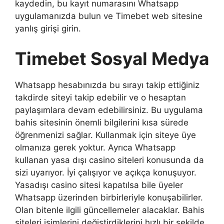
kaydedin, bu kayıt numarasını Whatsapp
uygulamanızda bulun ve Timebet web sitesine
yanlış girişi girin.
Timebet Sosyal Medya
Whatsapp hesabınızda bu sırayı takip ettiğiniz
takdirde siteyi takip edebilir ve o hesaptan
paylaşımlara devam edebilirsiniz. Bu uygulama
bahis sitesinin önemli bilgilerini kısa sürede
öğrenmenizi sağlar. Kullanmak için siteye üye
olmanıza gerek yoktur. Ayrıca Whatsapp
kullanan yasa dışı casino siteleri konusunda da
sizi uyarıyor. İyi çalışıyor ve açıkça konuşuyor.
Yasadışı casino sitesi kapatılsa bile üyeler
Whatsapp üzerinden birbirleriyle konuşabilirler.
Olan bitenle ilgili güncellemeler alacaklar. Bahis
siteleri isimlerini değiştirdiklerini hızlı bir şekilde