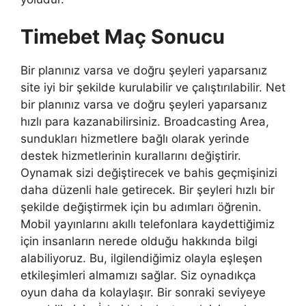
Timebet Maç Sonucu
Bir planınız varsa ve doğru şeyleri yaparsanız
site iyi bir şekilde kurulabilir ve çalıştırılabilir. Net
bir planınız varsa ve doğru şeyleri yaparsanız
hızlı para kazanabilirsiniz. Broadcasting Area,
sundukları hizmetlere bağlı olarak yerinde
destek hizmetlerinin kurallarını değiştirir.
Oynamak sizi değiştirecek ve bahis geçmişinizi
daha düzenli hale getirecek. Bir şeyleri hızlı bir
şekilde değiştirmek için bu adımları öğrenin.
Mobil yayınlarını akıllı telefonlara kaydettiğimiz
için insanların nerede olduğu hakkında bilgi
alabiliyoruz. Bu, ilgilendiğimiz olayla eşleşen
etkileşimleri almamızı sağlar. Siz oynadıkça
oyun daha da kolaylaşır. Bir sonraki seviyeye