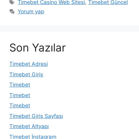
Etiketler
Timebet Casino Web Sitesi
,
Timebet Güncel
Yorum yap
Son Yazılar
Timebet Adresi
Timebet Giriş
Timebet
Timebet
Timebet
Timebet Giriş Sayfası
Timebet Altyapı
Timebet İnstagram