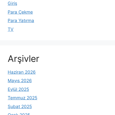
Giriş
Para Çekme
Para Yatırma
TV
Arşivler
Haziran 2026
Mayıs 2026
Eylül 2025
Temmuz 2025
Şubat 2025