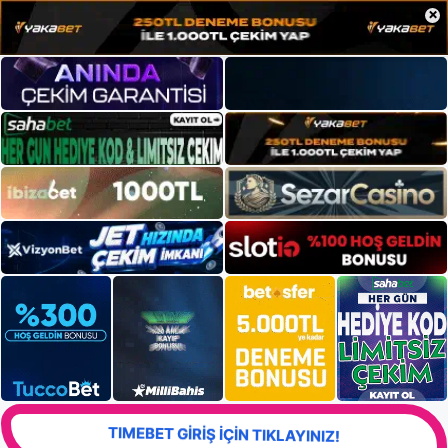
×
TIMEBET GİRİŞ İÇİN TIKLAYINIZ!