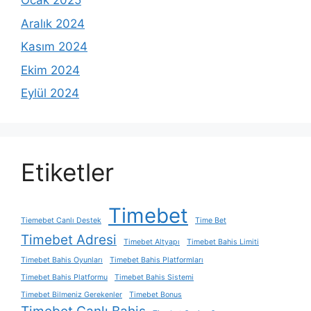
Ocak 2025
Aralık 2024
Kasım 2024
Ekim 2024
Eylül 2024
Etiketler
Timebet
Tiemebet Canlı Destek
Time Bet
Timebet Adresi
Timebet Altyapı
Timebet Bahis Limiti
Timebet Bahis Oyunları
Timebet Bahis Platformları
Timebet Bahis Platformu
Timebet Bahis Sistemi
Timebet Bilmeniz Gerekenler
Timebet Bonus