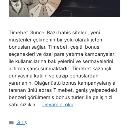
Timebet Güncel Bazı bahis siteleri, yeni
müşteriler çekmenin bir yolu olarak jeton
bonusları sağlar. Timebet, çeşitli bonus
seçenekleri ve özel para yatırma kampanyaları
ile kullanıcılarına bakiyelerini ve sermayelerini
artırma şansı sunmaktadır. Timebet kazançlı
dünyasına katılın ve cazip bonuslardan
yararlanın. Olağanüstü bonus kampanyalarıyla
tanınan ünlü adres Timebet, geniş yelpazedeki
benzeri görülmemiş bonus türleri ile gelişinizi
sabırsızlıkla …
Devamını oku
Kategoriler
Giriş