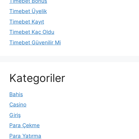
Timebet Bonus
Timebet Üyelik
Timebet Kayıt
Timebet Kaç Oldu
Timebet Güvenilir Mi
Kategoriler
Bahis
Casino
Giriş
Para Çekme
Para Yatırma