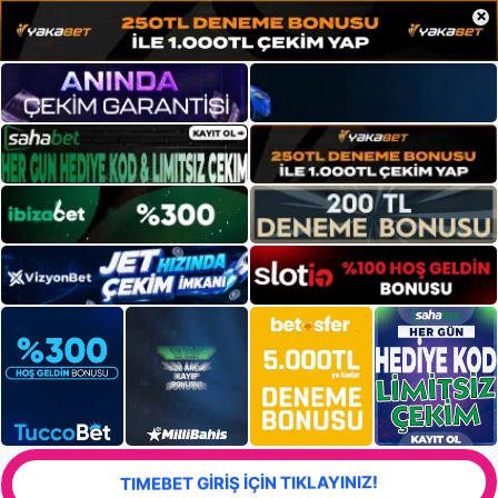
×
TIMEBET GİRİŞ İÇİN TIKLAYINIZ!