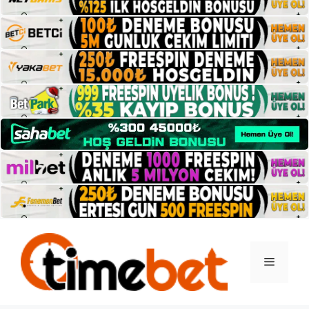
İçeriğe
atla
Menü