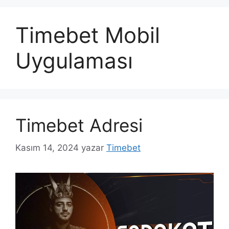
Timebet Mobil
Uygulaması
Timebet Adresi
Kasım 14, 2024
yazar
Timebet