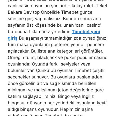
canlı casino oyunları şunlardır: kolay rulet. Tekel
Bakara Dev top Öncelikle Timebet güncel
sitesine giriş yapmalısınız. Bundan sonra ana
sayfanın üst köşesinde bulunan ‘canlı casino’
butonuna tıklamanız yeterlidir.
Timebet yeni
giriş
Bu aşamayı tamamladığınızda oynadığınız
tüm masa oyunlarını gösteren yeni bir pencere
açılacaktır. Bu liste ana kategorileri görüntüler.
Örneğin rulet, blackjack ve poker popüler casino
oyunlarıdır. Oyunda farklı seviyeler veya
bölümler var. Çünkü bu oyunlar Timebet çeşitli
seçenekler sunuyor. Bu oyunlara başlamadan
önce görselin alt ve sağ kısmında belirtilen
minimum ve maksimum jeton değerlerine göre
katılım sağlayabilirsiniz. Bingo veya İngiliz
bingosu, dünyanın her yerindeki insanların keyif
aldığı bir şans oyunudur. Hepimizin aşina
olduğu ünlü oyun Timebet de yeni yıl