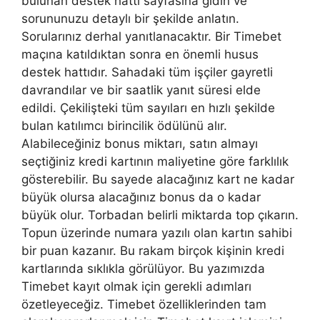
bulunan destek hattı sayfasına gidin ve
sorununuzu detaylı bir şekilde anlatın.
Sorularınız derhal yanıtlanacaktır. Bir Timebet
maçına katıldıktan sonra en önemli husus
destek hattıdır. Sahadaki tüm işçiler gayretli
davrandılar ve bir saatlik yanıt süresi elde
edildi. Çekilişteki tüm sayıları en hızlı şekilde
bulan katılımcı birincilik ödülünü alır.
Alabileceğiniz bonus miktarı, satın almayı
seçtiğiniz kredi kartının maliyetine göre farklılık
gösterebilir. Bu sayede alacağınız kart ne kadar
büyük olursa alacağınız bonus da o kadar
büyük olur. Torbadan belirli miktarda top çıkarın.
Topun üzerinde numara yazılı olan kartın sahibi
bir puan kazanır. Bu rakam birçok kişinin kredi
kartlarında sıklıkla görülüyor. Bu yazımızda
Timebet kayıt olmak için gerekli adımları
özetleyeceğiz. Timebet özelliklerinden tam