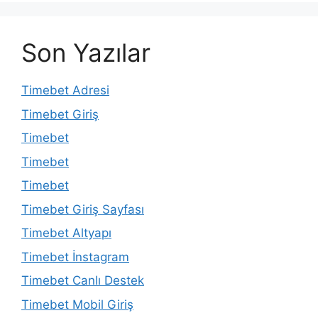
Son Yazılar
Timebet Adresi
Timebet Giriş
Timebet
Timebet
Timebet
Timebet Giriş Sayfası
Timebet Altyapı
Timebet İnstagram
Timebet Canlı Destek
Timebet Mobil Giriş