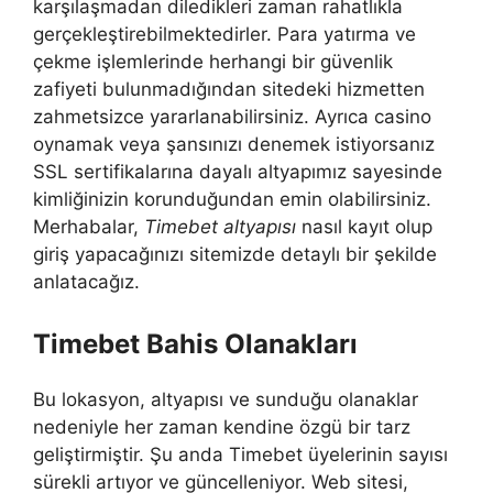
karşılaşmadan diledikleri zaman rahatlıkla
gerçekleştirebilmektedirler. Para yatırma ve
çekme işlemlerinde herhangi bir güvenlik
zafiyeti bulunmadığından sitedeki hizmetten
zahmetsizce yararlanabilirsiniz. Ayrıca casino
oynamak veya şansınızı denemek istiyorsanız
SSL sertifikalarına dayalı altyapımız sayesinde
kimliğinizin korunduğundan emin olabilirsiniz.
Merhabalar,
Timebet altyapısı
nasıl kayıt olup
giriş yapacağınızı sitemizde detaylı bir şekilde
anlatacağız.
Timebet Bahis Olanakları
Bu lokasyon, altyapısı ve sunduğu olanaklar
nedeniyle her zaman kendine özgü bir tarz
geliştirmiştir. Şu anda Timebet üyelerinin sayısı
sürekli artıyor ve güncelleniyor. Web sitesi,