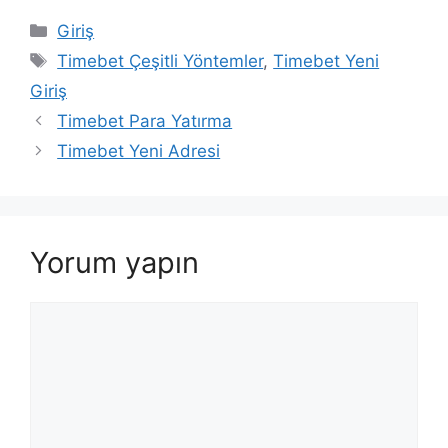
Kategoriler
Giriş
Etiketler
Timebet Çeşitli Yöntemler
,
Timebet Yeni
Giriş
Timebet Para Yatırma
Timebet Yeni Adresi
Yorum yapın
Yorum