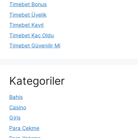
Timebet Bonus
Timebet Üyelik
Timebet Kayıt
Timebet Kaç Oldu
Timebet Güvenilir Mi
Kategoriler
Bahis
Casino
Giriş
Para Çekme