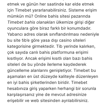
etmek ve günün her saatinde kar elde etmek
için Timebet yararlanabilirsiniz. Sisteme erişim
mümkün mü? Online bahis sitesi pazarında
Timebet bahis olanakları
ülkemize girişi diğer
oyunculara göre biraz farklı bir konumdadır.
Yabancı adres olarak sınıflandırılması nedeniyle
bu site ti̇b’e göre yasa dışı casino siteleri
kategorisine girmektedir. Tib yerinde kalırken,
çok sayıda canlı bahis platformuna erişimi
kısıtlıyor. Ancak erişimi kısıtlı olan bazı bahis
siteleri de bu yönde ilerleme kaydederek
güncelleme alanlarını genişletiyor. Timebet bu
aşamaları en üst düzeyde kaliteyle düzenleyen
en iyi bahis şirketlerinden biridir. Timebet
hesabınıza giriş yaparken herhangi bir sorunla
karşılaşırsanız yine de mevcut adresinize
erişebilir ve web sitesinden ayrılabilirsiniz.