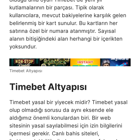
kutlamalarının bir parçası. Tipik olarak
kullanıcılara, mevcut bakiyelerine karşılık gelen
belirlenmiş bir kart sunulur. Bu kartların her
satırına özel bir numara atanmıştır. Sayısal
alanın bitişiğindeki alan herhangi bir içerikten
yoksundur.
Timebet Altyapısı
Timebet Altyapısı
Timebet yasal bir yiyecek midir? Timebet yasal
olup olmadığı sorusu da aynı eksende ele
aldığımız önemli konulardan biri. Bir web
sitesinin yasal sayılabilmesi için izin bilgilerini
içermesi gerekir. Canlı bahis siteleri,