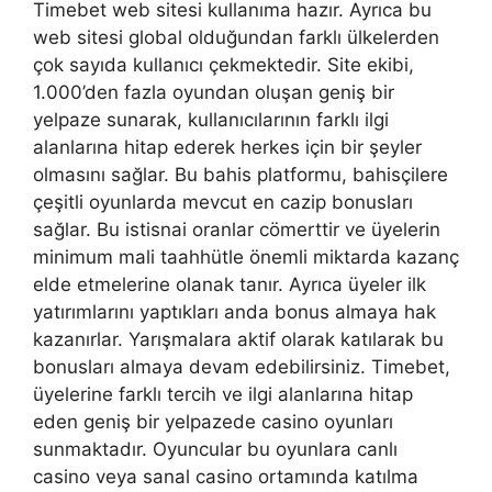
Timebet web sitesi kullanıma hazır. Ayrıca bu
web sitesi global olduğundan farklı ülkelerden
çok sayıda kullanıcı çekmektedir. Site ekibi,
1.000’den fazla oyundan oluşan geniş bir
yelpaze sunarak, kullanıcılarının farklı ilgi
alanlarına hitap ederek herkes için bir şeyler
olmasını sağlar. Bu bahis platformu, bahisçilere
çeşitli oyunlarda mevcut en cazip bonusları
sağlar. Bu istisnai oranlar cömerttir ve üyelerin
minimum mali taahhütle önemli miktarda kazanç
elde etmelerine olanak tanır. Ayrıca üyeler ilk
yatırımlarını yaptıkları anda bonus almaya hak
kazanırlar. Yarışmalara aktif olarak katılarak bu
bonusları almaya devam edebilirsiniz. Timebet,
üyelerine farklı tercih ve ilgi alanlarına hitap
eden geniş bir yelpazede casino oyunları
sunmaktadır. Oyuncular bu oyunlara canlı
casino veya sanal casino ortamında katılma